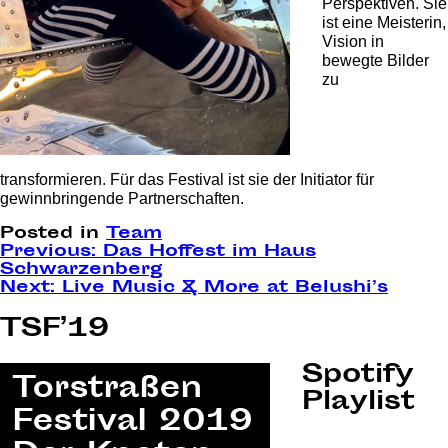
Perspektiven. Sie
ist eine Meisterin,
Vision in
bewegte Bilder
zu
transformieren. Für das Festival ist sie der Initiator für
gewinnbringende Partnerschaften.
Posted in
Team
Post
Previous:
Das Hoffest im Haus
Schwarzenberg
navigation
Next:
Live Music & More at Belushi’s
TSF’19
Spotify
Playlist