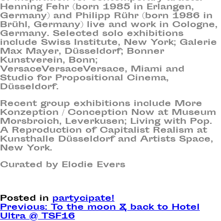
Henning Fehr (born 1985 in Erlangen,
Germany) and Philipp Rühr (born 1986 in
Brühl, Germany) live and work in Cologne,
Germany. Selected solo exhibitions
include Swiss Institute, New York; Galerie
Max Mayer, Düsseldorf; Bonner
Kunstverein, Bonn;
VersaceVersaceVersace, Miami and
Studio for Propositional Cinema,
Düsseldorf.
Recent group exhibitions include More
Konzeption / Conception Now at Museum
Morsbroich, Leverkusen; Living with Pop.
A Reproduction of Capitalist Realism at
Kunsthalle Düsseldorf and Artists Space,
New York.
Curated by Elodie Evers
Posted in
partycipate!
Post
Previous:
To the moon & back to Hotel
Ultra @ TSF16