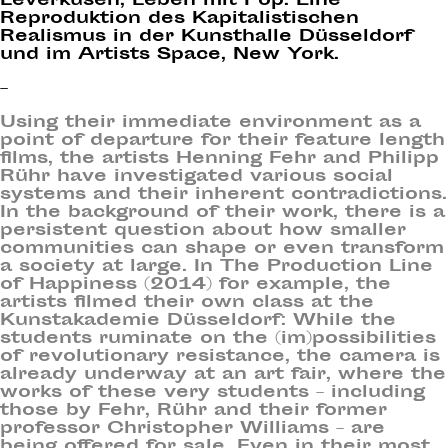
Leverkusen; Leben mit Pop. Eine
Reproduktion des Kapitalistischen
Realismus in der Kunsthalle Düsseldorf
und im Artists Space, New York.
–
Using their immediate environment as a
point of departure for their feature length
films, the artists Henning Fehr and Philipp
Rühr have investigated various social
systems and their inherent contradictions.
In the background of their work, there is a
persistent question about how smaller
communities can shape or even transform
a society at large. In The Production Line
of Happiness (2014) for example, the
artists filmed their own class at the
Kunstakademie Düsseldorf: While the
students ruminate on the (im)possibilities
of revolutionary resistance, the camera is
already underway at an art fair, where the
works of these very students – including
those by Fehr, Rühr and their former
professor Christopher Williams – are
being offered for sale. Even in their most