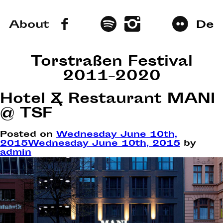
About
De
Torstraßen Festival
2011–2020
Hotel & Restaurant MANI
@ TSF
Posted on
Wednesday June 10th,
2015
Wednesday June 10th, 2015
by
admin