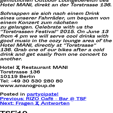
gemütlichen Outdoor Loungebereich des
Hotel MANI, direkt an der Torstrasse 136.
Schnappen sie sich nach einem Drink
eines unserer Fahrräder, um bequem von
einem Konzert zum nächsten
zu
gelangen.
Celebrate with us the
“Torstrassen Festival“ 2015.
On June 13
from 4 pm we will serve cool drinks with
good music in the cozy lounge area of the
Hotel MANI, directly at “Torstrasse“
136.
Grab one of our bikes after a cold
drink and get easily from one concert to
another.
Hotel & Restaurant MANI
Torstrasse 136
10119 Berlin
Tel: +49 30 530 280 80
www.amanogroup.de
Posted in
partycipate!
Post
Previous:
RIZO Café – Bar @ TSF
Next:
Fragen & Antworten
navigation