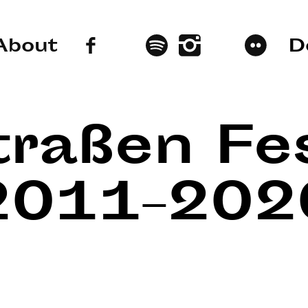
About
D
traßen Fes
2011–202