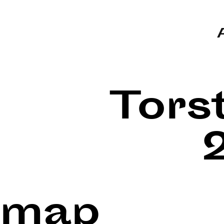
Tors
map