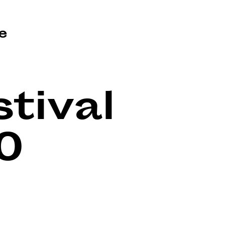
e
tival
0