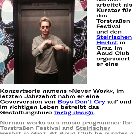
arbeitet als
Kurator für
das
Torstraßen
Festival
und den
Steirischen
Herbst
in
Graz. Im
Acud Club
organisiert
er eine
Konzertserie namens »Never Work«, im
letzten Jahrzehnt nahm er eine
Coverversion von
Boys Don’t Cry
auf und
im richtigen Leben betreibt das
Gestaltungsbüro
fertig design
.
Norman works as a music programmer for
Torstraßen Festival and
Steirischer
Herbst
in Graz. At Acud Club he curates a