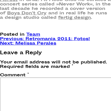
concert series called »Never Work«, in the
last decade he recorded a cover version
of
Boys Don’t Cry
and in real life he runs
a design studio called
fertig design
.
Posted in
Team
Post
Previous:
Retromania 2011: Fotos!
Next:
Melissa Perales
navigation
Leave a Reply
Your email address will not be published.
Required fields are marked
*
Comment
*