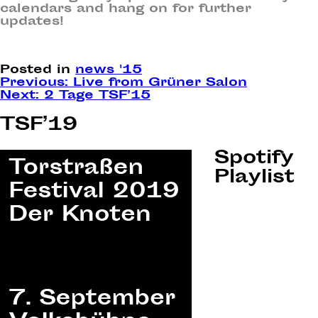
calendars and hang on for further
updates!
Posted in
news '15
Post
Previous:
Live from Grüner Salon
Next:
2 Tage TSF’15
navigation
TSF’19
Spotify
Playlist