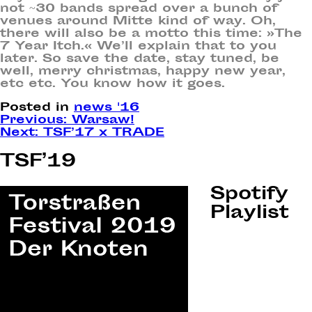
not ~30 bands spread over a bunch of
venues around Mitte kind of way. Oh,
there will also be a motto this time:
»The
7 Year Itch.«
We’ll explain that to you
later. So save the date, stay tuned, be
well, merry christmas, happy new year,
etc etc. You know how it goes.
Posted in
news '16
Post
Previous:
Warsaw!
Next:
TSF’17 x TRADE
navigation
TSF’19
Spotify
Playlist