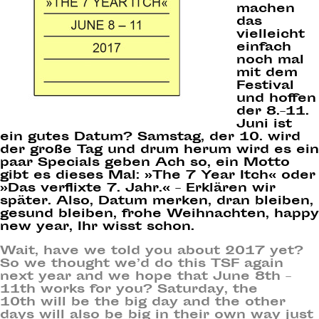
machen
das
vielleicht
einfach
noch mal
mit dem
Festival
und hoffen
der
8.–11.
Juni
ist
ein gutes Datum? Samstag, der 10. wird
der große Tag und drum herum wird es ein
paar Specials geben Ach so, ein Motto
gibt es dieses Mal:
»The 7 Year Itch«
oder
»Das verflixte 7. Jahr.« – Erklären wir
später. Also, Datum merken, dran bleiben,
gesund bleiben, frohe Weihnachten, happy
new year, Ihr wisst schon.
Wait, have we told you about 2017 yet?
So we thought we’d do this TSF again
next year and we hope that
June 8th –
11th
works for you?
Saturday, the
10th
will be the big day and the other
days will also be big in their own way just