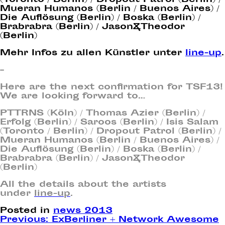
(Toronto / Berlin) / Dropout Patrol (Berlin) /
Mueran Humanos (Berlin / Buenos Aires) /
Die Auflösung (Berlin) / Boska (Berlin) /
Brabrabra (Berlin) / Jason&Theodor
(Berlin)
Mehr Infos zu allen Künstler unter
line-up
.
–
Here are the next confirmation for TSF13!
We are looking forward to…
PTTRNS (Köln) / Thomas Azier (Berlin) /
Erfolg (Berlin) / Saroos (Berlin) / Isis Salam
(Toronto / Berlin) / Dropout Patrol (Berlin) /
Mueran Humanos (Berlin / Buenos Aires) /
Die Auflösung (Berlin) / Boska (Berlin) /
Brabrabra (Berlin) / Jason&Theodor
(Berlin)
All the details about the artists
under
line-up
.
Posted in
news 2013
Post
Previous:
ExBerliner + Network Awesome