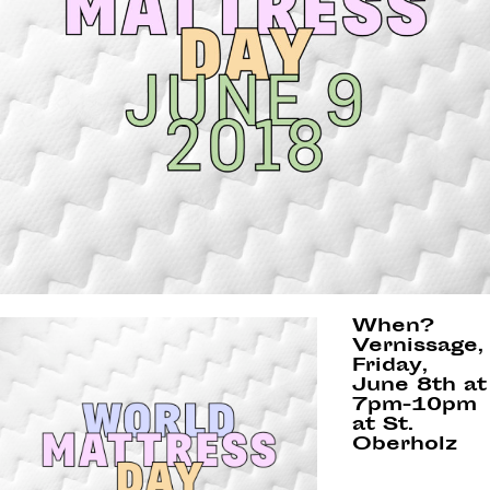
When?
Vernissage,
Friday,
June 8th at
7pm-10pm
at St.
Oberholz