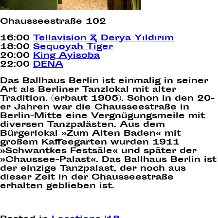
Chausseestraße 102
16:00
Tellavision & Derya Yıldırım
18:00
Sequoyah Tiger
20:00
King Ayisoba
22:00
DENA
Das Ballhaus Berlin ist einmalig in seiner
Art als Berliner Tanzlokal mit alter
Tradition. (erbaut 1905). Schon in den 20-
er Jahren war die Chausseestraße in
Berlin-Mitte eine Vergnügungsmeile mit
diversen Tanzpalästen. Aus dem
Bürgerlokal »Zum Alten Baden« mit
großem Kaffeegarten wurden 1911
»Schwantkes Festsäle« und später der
»Chaussee-Palast«. Das Ballhaus Berlin ist
der einzige Tanzpalast, der noch aus
dieser Zeit in der Chausseestraße
erhalten geblieben ist.