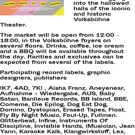
into the hallowed
halls of the iconic
and historic
Volksbühne
Theater.
The market will be open from
12:00 –
18:00
, in the Volksbühne foyers on
several floors. Drinks, coffee, ice cream
and a BBQ will be available throughout
the day. Rarities and exclusives can be
expected from several of the labels.
Participating record labels, graphic
designers, publishers
!K7, 4AD, 7K! , Aisha Franz, Aneyenear,
Aufnahme + Wiedergabe, AUS, Baby
Satan, Banlieue Records, BB Island, BBE,
Comeme, Die Epilog, Dog Eat Dog,
Domino, Dystopian, Erased Tapes, Float,
Fly By Night Music, Foul-Up, Fullmen.
Glitterbeat, Infine, Instruments Of
Discipline, Invisible Hands, iMusician, Jean
Yann, Karaoke Kalk, Klangwirkstoff, Lex,