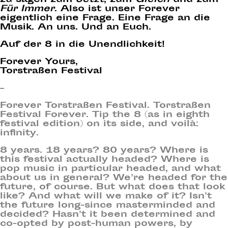
zu sagen zum
Jetzt
, zum
Gleich
und zum
Für Immer
. Also ist unser Forever
eigentlich eine Frage. Eine Frage an die
Musik. An uns. Und an Euch.
Auf der 8 in die Unendlichkeit!
Forever Yours,
Torstraßen Festival
–
Forever Torstraßen Festival. Torstraßen
Festival Forever. Tip the 8 (as in eighth
festival edition) on its side, and voilà:
infinity.
8 years. 18 years? 80 years? Where is
this festival actually headed? Where is
pop music in particular headed, and what
about us in general? We’re headed for the
future, of course. But what does that look
like? And what will we make of it? Isn’t
the future long-since masterminded and
decided? Hasn’t it been determined and
co-opted by post-human powers, by