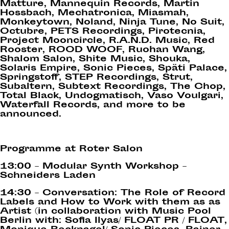
Matture, Mannequin Records, Martin
Hossbach, Mechatronica, Miasmah,
Monkeytown, Noland, Ninja Tune, No Suit,
Octubre, PETS Recordings, Pirotecnia,
Project Mooncircle, R.A.N.D. Music, Red
Rooster, ROOD WOOF, Ruohan Wang,
Shalom Salon, Shite Music, Shouka,
Solaris Empire, Sonic Pieces, Späti Palace,
Springstoff, STEP Recordings, Strut,
Subaltern, Subtext Recordings, The Chop,
Total Black, Undogmatisch, Vaso Voulgari,
Waterfall Records, and more to be
announced.
Programme at Roter Salon
13:00
– Modular Synth Workshop –
Schneiders Laden
14:30
– Conversation: The Role of Record
Labels and How to Work with them as as
Artist (in collaboration with Music Pool
Berlin with: Sofia Ilyas/ FLOAT PR / FLOAT,