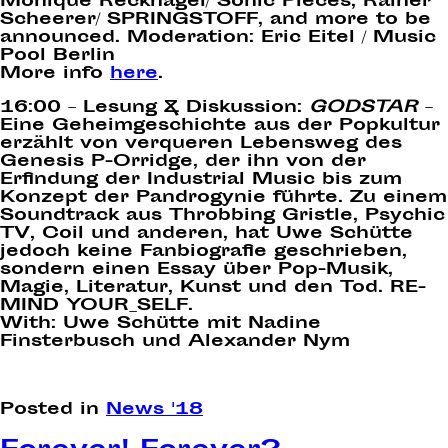
Monique Recknagel/ Sonic Pieces, Rainer
Scheerer/ SPRINGSTOFF, and more to be
announced. Moderation: Eric Eitel / Music
Pool Berlin
More info
here
.
16:00
– Lesung & Diskussion:
GODSTAR
–
Eine Geheimgeschichte aus der Popkultur
erzählt von verqueren Lebensweg des
Genesis P-Orridge, der ihn von der
Erfindung der Industrial Music bis zum
Konzept der Pandrogynie führte. Zu einem
Soundtrack aus Throbbing Gristle, Psychic
TV, Coil und anderen, hat Uwe Schütte
jedoch keine Fanbiografie geschrieben,
sondern einen Essay über Pop-Musik,
Magie, Literatur, Kunst und den Tod. RE-
MIND YOUR_SELF.
With: Uwe Schütte mit Nadine
Finsterbusch und Alexander Nym
Posted in
News '18