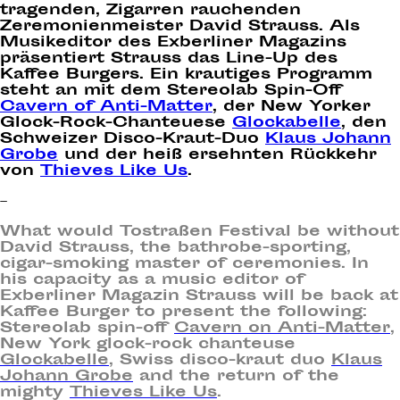
tragenden, Zigarren rauchenden
Zeremonienmeister David Strauss. Als
Musikeditor des Exberliner Magazins
präsentiert Strauss das Line-Up des
Kaffee Burgers. Ein krautiges Programm
steht an mit dem Stereolab Spin-Off
Cavern of Anti-Matter
, der New Yorker
Glock-Rock-Chanteuese
Glockabelle
, den
Schweizer Disco-Kraut-Duo
Klaus Johann
Grobe
und der heiß ersehnten Rückkehr
von
Thieves Like Us
.
–
What would Tostraßen Festival be without
David Strauss, the bathrobe-sporting,
cigar-smoking master of ceremonies. In
his capacity as a music editor of
Exberliner Magazin Strauss will be back at
Kaffee Burger to present the following:
Stereolab spin-off
Cavern on Anti-Matter
,
New York glock-rock chanteuse
Glockabelle
, Swiss disco-kraut duo
Klaus
Johann Grobe
and the return of the
mighty
Thieves Like Us
.